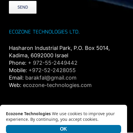
ECOZONE TECHNOLOGIES LTD.
Hasharon Industrial Park, P.O. Box 5014,
Kadima, 6092000 Israel
Phone:
+ 972-55-2449442
Mobile:
+972-52-2428055
Email:
barakfal@gmail.com
Web:
ecozone-technologies.com
Privacy policy
Ecozone Technologies
We use cookies to improve your
experience. By continuing, you accept cookies.
OK