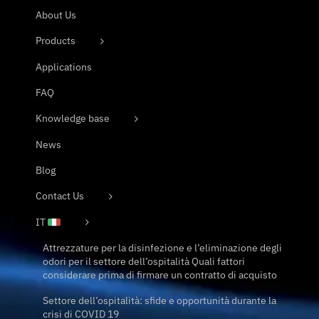
About Us
Products
Applications
FAQ
Knowledge base
News
Blog
Contact Us
IT
Attrezzature per la disinfezione e l’eliminazione degli
odori per il settore dell’ospitalità Quali fattori
considerare prima di firmare un contratto di acquisto
Settore dell’ospitalità: sfide e opportunità durante la
crisi di COVID 19