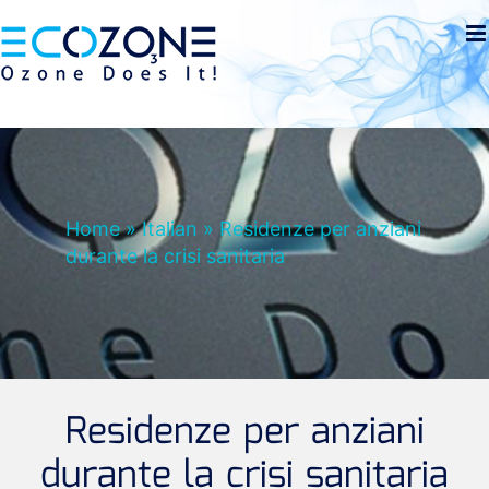
Skip
to
Open toolbar
content
Home
»
Italian
»
Residenze per anziani
durante la crisi sanitaria
Residenze per anziani
durante la crisi sanitaria