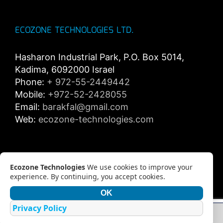
ECOZONE TECHNOLOGIES LTD.
Hasharon Industrial Park, P.O. Box 5014,
Kadima, 6092000 Israel
Phone:
+ 972-55-2449442
Mobile:
+972-52-2428055
Email:
barakfal@gmail.com
Web:
ecozone-technologies.com
Privacy policy
Ecozone Technologies
We use cookies to improve your
experience. By continuing, you accept cookies.
OK
Privacy Policy
Copyright 2012 - 2018 Ecozone Technologies Ltd. | All Rights Reserved