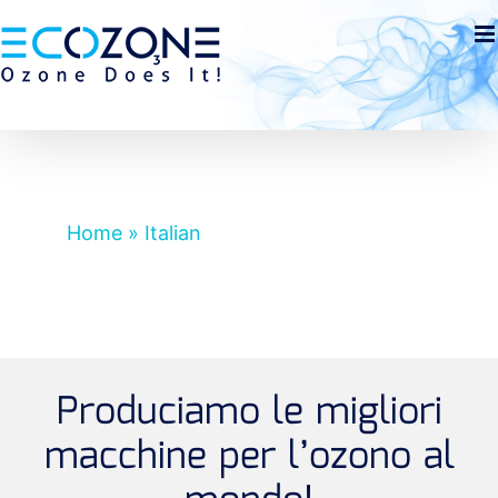
Skip
to
Open toolbar
content
Home
»
Italian
Produciamo le migliori
macchine per l’ozono al